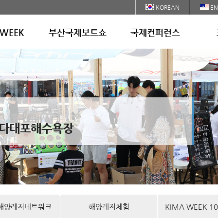
KOREAN
EN
 WEEK
부산국제보트쇼
국제컨퍼런스
(일) 다대포해수욕장
국해양레저네트워크
해양레저체험
KIMA WEEK 