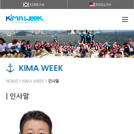
KOREAN
ENGLISH
KIMA WEEK
HOME > KIMA WEEK >
인사말
| 인사말