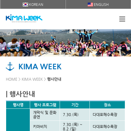
KOREAN
ENGLISH
KIMA WEEK
HOME > KIMA WEEK >
행사안내
| 행사안내
행사명
행사 프로그램
기간
장소
개막식 및 문화
7.30.(목)
다대포해수욕장
공연
7.30.(목) ~
키마비치
다대포해수욕장
8.2.(일)