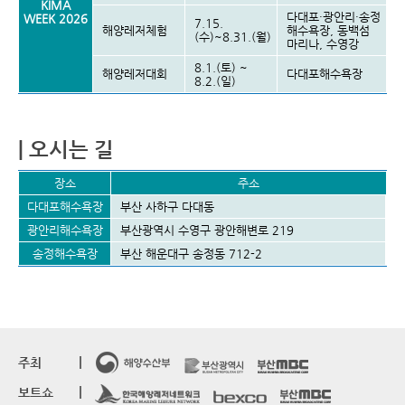
KIMA
다대포·광안리·송정
WEEK 2026
7.15.
해양레저체험
해수욕장, 동백섬
(수)~8.31.(월)
마리나, 수영강
8.1.(토) ~
해양레저대회
다대포해수욕장
8.2.(일)
| 오시는 길
장소
주소
다대포해수욕장
부산 사하구 다대동
광안리해수욕장
부산광역시 수영구 광안해변로 219
송정해수욕장
부산 해운대구 송정동 712-2
주최
보트쇼